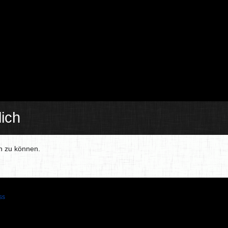
ich
en zu können.
ss