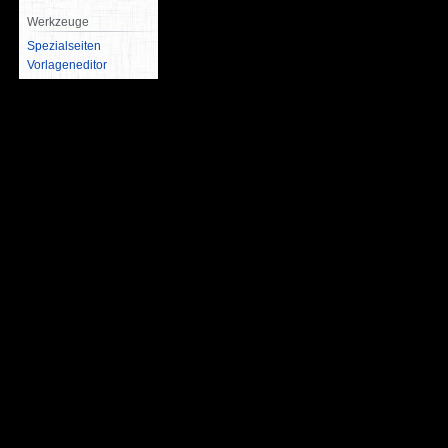
Werkzeuge
Spezialseiten
Vorlageneditor