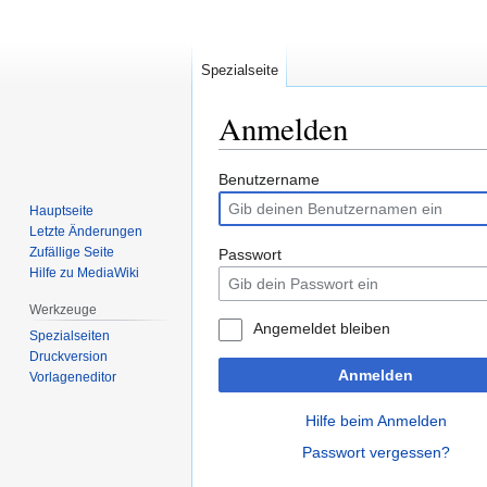
Spezialseite
Anmelden
Zur
Zur
Benutzername
Navigation
Suche
Hauptseite
springen
springen
Letzte Änderungen
Zufällige Seite
Passwort
Hilfe zu MediaWiki
Werkzeuge
Angemeldet bleiben
Spezialseiten
Druckversion
Anmelden
Vorlageneditor
Hilfe beim Anmelden
Passwort vergessen?