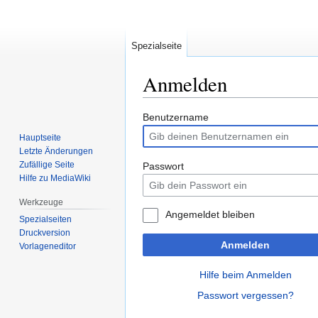
Spezialseite
Anmelden
Zur
Zur
Benutzername
Navigation
Suche
Hauptseite
springen
springen
Letzte Änderungen
Zufällige Seite
Passwort
Hilfe zu MediaWiki
Werkzeuge
Angemeldet bleiben
Spezialseiten
Druckversion
Anmelden
Vorlageneditor
Hilfe beim Anmelden
Passwort vergessen?