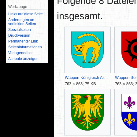
Folgende 8 Dateien
Werkzeuge
insgesamt.
Links auf diese Seite
Änderungen an
verlinkten Seiten
Spezialseiten
Druckversion
Permanenter Link
Seiten­­informationen
Vorlageneditor
Attribute anzeigen
Wappen Königreich Aranien.svg
763 × 863; 75 KB
763 × 863; 