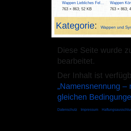
Wappen Liebliches Feld.svg
763 × 863; 52 KB
763 × 863; 
Kategorie
:
Wappen und Sy
Diese Seite wurde z
bearbeitet.
Der Inhalt ist verfüg
„Namensnennung – ni
gleichen Bedingunge
Datenschutz
Impressum
Haftungsausschlu